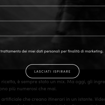
trattamento dei miei dati personali per finalità di marketing.
LASCIATI ISPIRARE
 ricetta, è sempre stato un mix. Ma oggi, gli ingre
sono più numerosi che mai.
 artificiale che creano itinerari in un istante. Vid