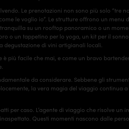
lvendo. Le prenotazioni non sono più solo “tre n
come le voglio io”. Le strutture offrono un menu d
tranquilla su un rooftop panoramico o un momen
oro o un tappetino per lo yoga, un kit per il son
degustazione di vini artigianali locali.
e è più facile che mai, e come un bravo bartender, 
e.
ondamentale da considerare. Sebbene gli strumenti
elocemente, la vera magia del viaggio continua a
mbatti per caso. L’agente di viaggio che risolve un 
 inaspettato. Questi momenti nascono dalle perso