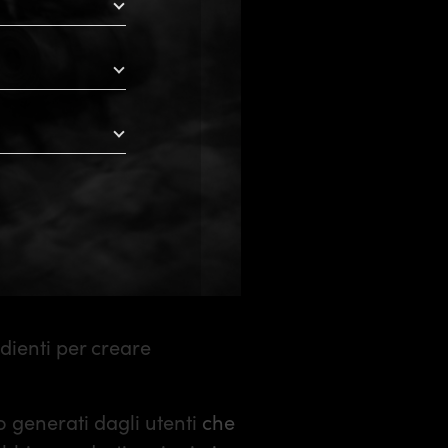
dienti per creare
eo generati dagli utenti che