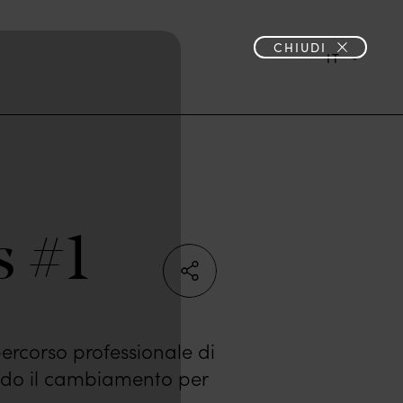
CHIUDI
UNISCITI A NOI
IT
s #1
percorso professionale di
endo il cambiamento per