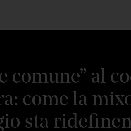
e comune” al co
ra: come la mix
gio sta ridefine