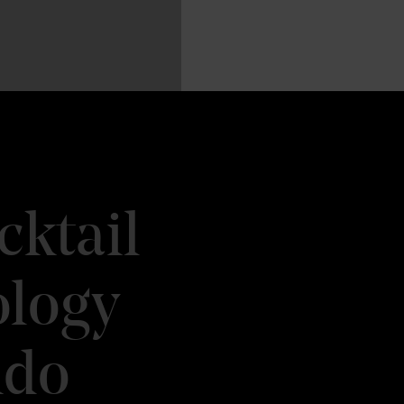
cktail
ology
ndo