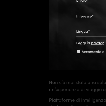
Ruolo*
Interesse*
Lingua*
Leggi la
privacy
Consent
Acconsento al 
Non c’è mai stata una sola
un’esperienza di viaggio 
Piattaforme di intelligenza