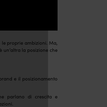
 le proprie ambizioni. Ma,
M
S
 è un’altra la posizione che
u
e
t
t
e
t
 brand e il posizionamento
i
n
he parlano di crescita e
g
azioni.
s