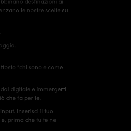
 abbinano destinazioni ai
uenzano le nostre scelte su
.
iaggio.
ttosto “chi sono e come
 dal digitale e immergerti
iò che fa per te.
nput. Inserisci il tuo
I e, prima che tu te ne