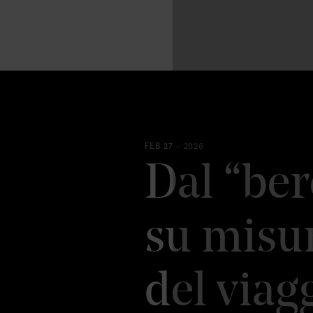
FEB 27 - 2026
Dal “ber
su misu
del viag