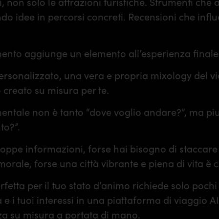
i, non solo le attrazioni turistiche. Strumenti che
ndo idee in percorsi concreti. Recensioni che infl
mento aggiunge un elemento all’esperienza finale
 personalizzato, una vera e propria mixology del v
o creato su misura per te.
tale non è tanto “dove voglio andare?”, ma piu
to?”.
troppe informazioni, forse hai bisogno di staccare
morale, forse una città vibrante e piena di vita è c
fetta per il tuo stato d’animo richiede solo pochi i
a e i tuoi interessi in una piattaforma di viaggio A
a su misura a portata di mano.